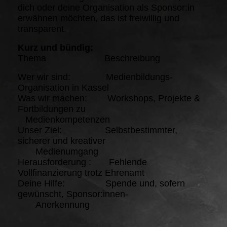
dich oder deine Organisation als Sponsor:in
erwähnen möchten, das ist freiwillig und
transparent.
Kurz und bündig:
Thema Beschreibung
Wer wir sind: Medienbildungs-
Organisation in Kassel
Was wir machen: Workshops, Projekte &
Fortbildungen zu
Medienkompetenzen
Unser Ziel: Selbstbestimmter,
sicherer und kreativer
Medienumgang
Herausforderung : Fehlende
Vollfinanzierung trotz Ehrenamt
Deine Hilfe: Spende und, sofern
gewünscht, Sponsor:innen-
Anerkennung