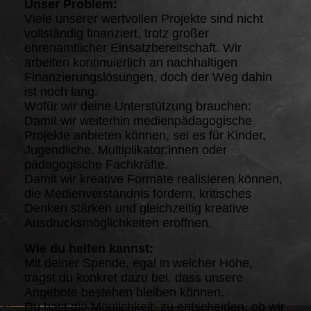
Unser Problem:
Viele unserer wertvollen Projekte sind nicht
vollständig finanziert, trotz großer
ehrenamtlicher Einsatzbereitschaft. Wir
arbeiten kontinuierlich an nachhaltigen
Finanzierungslösungen, doch der Weg dahin
ist noch lang.
Wofür wir deine Unterstützung brauchen:
Damit wir weiterhin medienpädagogische
Projekte anbieten können, sei es für Kinder,
Jugendliche, Multiplikator:innen oder
pädagogische Fachkräfte.
Damit wir kreative Formate realisieren können,
die Medienverständnis fördern, kritisches
Denken stärken und gleichzeitig kreative
Ausdrucksmöglichkeiten eröffnen.
Wie du helfen kannst:
Mit deiner Spende, egal in welcher Höhe,
trägst du konkret dazu bei, dass unsere
Angebote bestehen bleiben können.
Du hast die Möglichkeit, zu entscheiden, ob wir