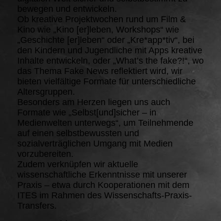
bewegen und entwickeln.
Ob kreative Projektwochen rund um Film &
Kino wie „Kino [er]leben, Workshops“ wie
„Geschichte [er]leben“ oder „Kre*app*tiv“, bei
den Kindern und Jugendliche mit Apps kreative
Inhalte entwickeln, oder „What’s the fake?!“, wo
das Thema Fake News reflektiert wird, wir
bieten vielfältige Formate für unterschiedliche
Altersgruppen.
Besonders am Herzen liegen uns auch
Formate wie „Selbst[und]sicher – in
Medienwelten unterwegs“, um Teilnehmende
auf einen selbstbewussten und
sozialverträglichen Umgang mit Medien
vorzubereiten.
Zudem verknüpfen wir aktuelle
wissenschaftliche Erkenntnisse mit unserer
Praxis – etwa durch Kooperationen mit dem
ITES im Rahmen des Wissenschafts-Praxis-
Transfers.