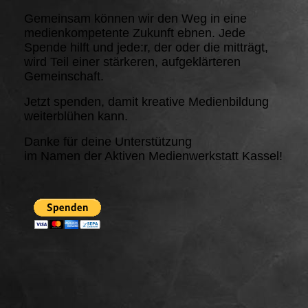
Gemeinsam können wir den Weg in eine
medienkompetente Zukunft ebnen. Jede
Spende hilft und jede:r, der oder die mitträgt,
wird Teil einer stärkeren, aufgeklärteren
Gemeinschaft.
Jetzt spenden, damit kreative Medienbildung
weiterblühen kann.
Danke für deine Unterstützung
im Namen der Aktiven Medienwerkstatt Kassel!