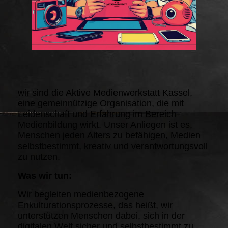
wir sind die Aktive Medienwerkstatt Kassel,
eine gemeinnützige Organisation, die mit
Leidenschaft und Erfahrung im Bereich
Medienbildung wirkt. Unser Anliegen ist es,
Menschen jeden Alters zu befähigen, Medien
selbstbestimmt, kreativ und verantwortungsvoll
zu nutzen.
Was wir tun:
Wir begleiten medienbezogene
Enkulturationsprozesse, das heißt, wir
unterstützen Menschen dabei, sich in der
digitalen Welt sicher und selbstbestimmt zu