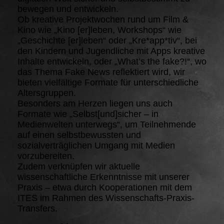
bewegen und entwickeln.
Ob kreative Projektwochen rund um Film &
Kino wie „Kino [er]leben, Workshops“ wie
„Geschichte [er]leben“ oder „Kre*app*tiv“, bei
den Kindern und Jugendliche mit Apps kreative
Inhalte entwickeln, oder „What’s the fake?!“, wo
das Thema Fake News reflektiert wird, wir
bieten vielfältige Formate für unterschiedliche
Altersgruppen.
Besonders am Herzen liegen uns auch
Formate wie „Selbst[und]sicher – in
Medienwelten unterwegs“, um Teilnehmende
auf einen selbstbewussten und
sozialverträglichen Umgang mit Medien
vorzubereiten.
Zudem verknüpfen wir aktuelle
wissenschaftliche Erkenntnisse mit unserer
Praxis – etwa durch Kooperationen mit dem
ITES im Rahmen des Wissenschafts-Praxis-
Transfers.