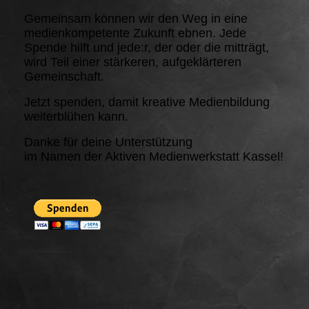
Gemeinsam können wir den Weg in eine
medienkompetente Zukunft ebnen. Jede
Spende hilft und jede:r, der oder die mitträgt,
wird Teil einer stärkeren, aufgeklärteren
Gemeinschaft.
Jetzt spenden, damit kreative Medienbildung
weiterblühen kann.
Danke für deine Unterstützung
im Namen der Aktiven Medienwerkstatt Kassel!