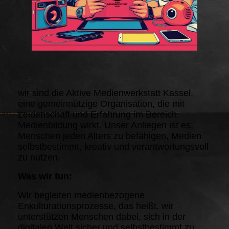
wir sind die Aktive Medienwerkstatt Kassel,
eine gemeinnützige Organisation, die mit
Leidenschaft und Erfahrung im Bereich
Medienbildung wirkt. Unser Anliegen ist es,
Menschen jeden Alters zu befähigen, Medien
selbstbestimmt, kreativ und verantwortungsvoll
zu nutzen.
Was wir tun:
Wir begleiten medienbezogene
Enkulturationsprozesse, das heißt, wir
unterstützen Menschen dabei, sich in der
digitalen Welt sicher und selbstbestimmt zu