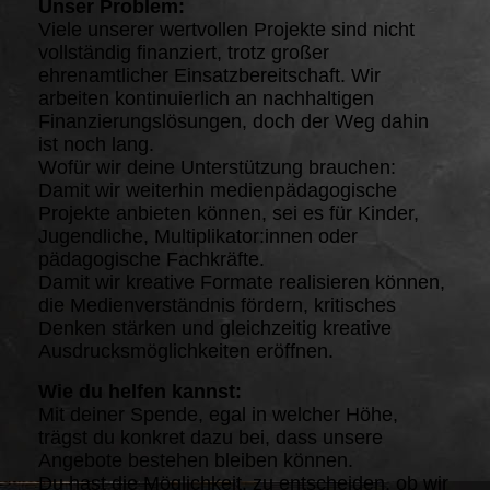
Unser Problem:
Viele unserer wertvollen Projekte sind nicht
vollständig finanziert, trotz großer
ehrenamtlicher Einsatzbereitschaft. Wir
arbeiten kontinuierlich an nachhaltigen
Finanzierungslösungen, doch der Weg dahin
ist noch lang.
Wofür wir deine Unterstützung brauchen:
Damit wir weiterhin medienpädagogische
Projekte anbieten können, sei es für Kinder,
Jugendliche, Multiplikator:innen oder
pädagogische Fachkräfte.
Damit wir kreative Formate realisieren können,
die Medienverständnis fördern, kritisches
Denken stärken und gleichzeitig kreative
Ausdrucksmöglichkeiten eröffnen.
Wie du helfen kannst:
Mit deiner Spende, egal in welcher Höhe,
trägst du konkret dazu bei, dass unsere
Angebote bestehen bleiben können.
Du hast die Möglichkeit, zu entscheiden, ob wir