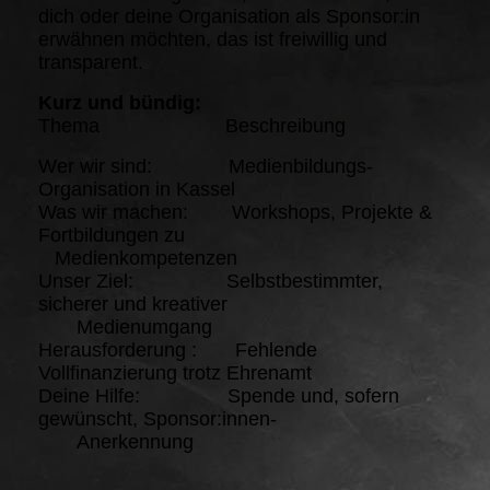
dich oder deine Organisation als Sponsor:in
erwähnen möchten, das ist freiwillig und
transparent.
Kurz und bündig:
Thema Beschreibung
Wer wir sind: Medienbildungs-
Organisation in Kassel
Was wir machen: Workshops, Projekte &
Fortbildungen zu
Medienkompetenzen
Unser Ziel: Selbstbestimmter,
sicherer und kreativer
Medienumgang
Herausforderung : Fehlende
Vollfinanzierung trotz Ehrenamt
Deine Hilfe: Spende und, sofern
gewünscht, Sponsor:innen-
Anerkennung